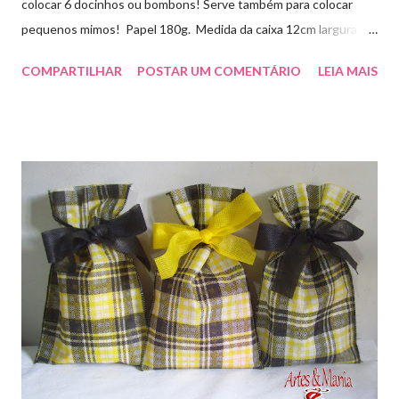
colocar 6 docinhos ou bombons! Serve também para colocar
pequenos mimos! Papel 180g. Medida da caixa 12cm largura x
8cm altura x 3 cm profundidade. Para orçamentos e pedidos
COMPARTILHAR
POSTAR UM COMENTÁRIO
LEIA MAIS
entre em contato whatsapp . pelo e-mail :
artesmania1@hotmail.com