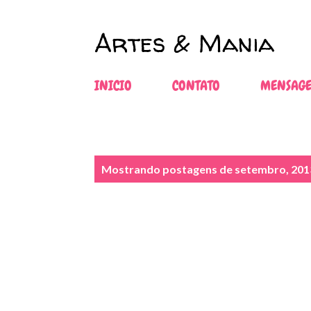
Artes & Mania
INICIO
CONTATO
MENSAGE
P
Mostrando postagens de setembro, 201
o
s
t
a
g