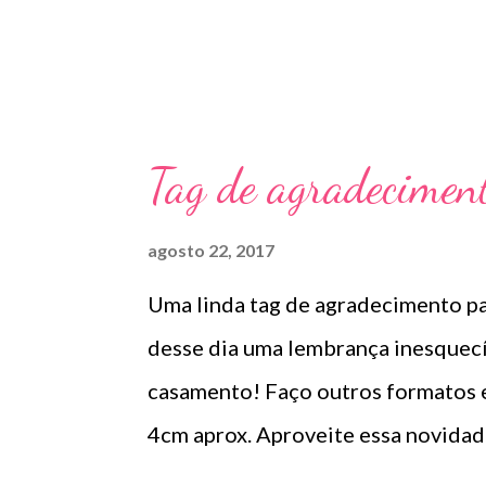
e
n
s
Tag de agradecimen
agosto 22, 2017
Uma linda tag de agradecimento pa
desse dia uma lembrança inesquecív
casamento! Faço outros formatos
4cm aprox. Aproveite essa novidad
artesmania1@hotmail.com