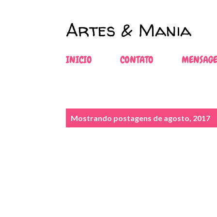
Artes & Mania
INICIO
CONTATO
MENSAGE
P
Mostrando postagens de agosto, 2017
o
s
t
a
g