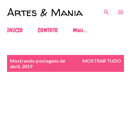
Pular para o conteúdo principal
Artes & Mania
INICIO
CONTATO
Mais…
P
Mostrando postagens de
MOSTRAR TUDO
o
abril, 2019
s
t
a
g
e
n
s