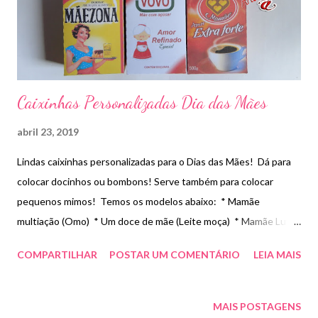
Caixinhas Personalizadas Dia das Mães
abril 23, 2019
Lindas caixinhas personalizadas para o Dias das Mães! Dá para
colocar docinhos ou bombons! Serve também para colocar
pequenos mimos! Temos os modelos abaixo: * Mamãe
multiação (Omo) * Um doce de mãe (Leite moça) * Mamãe Lux,
luz da minha vida (Fiat lux) * Super Mamãe (Super bonder) *
COMPARTILHAR
POSTAR UM COMENTÁRIO
LEIA MAIS
Mamãe amor extra forte (Três corações) *Vovó mãe com açúcar
- (Açúcar Refinado) * Mãezona -(Maizena) *Mãe Maravilha
(Mulher Maravilha) * Parabéns Mamãe (Poderoso chefinho)
MAIS POSTAGENS