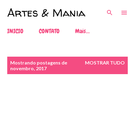
Pular para o conteúdo principal
Artes & Mania
INICIO
CONTATO
Mais…
P
Mostrando postagens de
MOSTRAR TUDO
o
novembro, 2017
s
t
a
g
e
n
s