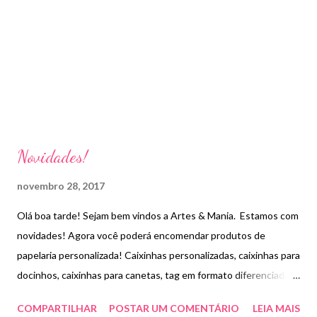
Novidades!
novembro 28, 2017
Olá boa tarde! Sejam bem vindos a Artes & Mania. Estamos com
novidades! Agora você poderá encomendar produtos de
papelaria personalizada! Caixinhas personalizadas, caixinhas para
docinhos, caixinhas para canetas, tag em formato diferenciado,
convites mais elaborado e etc... aos poucos irei postando as
COMPARTILHAR
POSTAR UM COMENTÁRIO
LEIA MAIS
novidades! Espero que continuem curtindo cada vez mais os