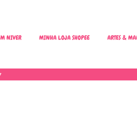
Pular para o conteúdo principal
M NIVER
MINHA LOJA SHOPEE
ARTES & MA
7