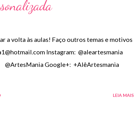
rsonalizada
ar a volta às aulas! Faço outros temas e motivos
ia1@hotmail.com Instagram: @aleartesmania
: @ArtesMania Google+: +AlêArtesmania
O
LEIA MAIS