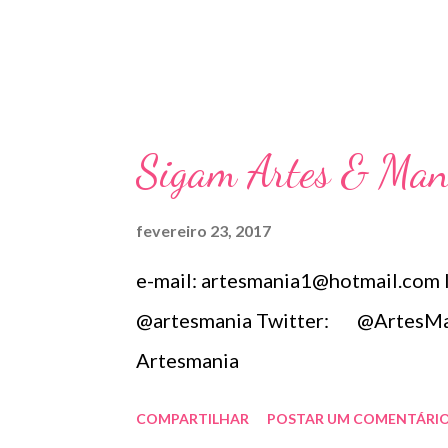
e
n
s
Sigam Artes & Man
fevereiro 23, 2017
e-mail: artesmania1@hotmail.com
@artesmania Twitter: @ArtesMan
Artesmania
COMPARTILHAR
POSTAR UM COMENTÁRI