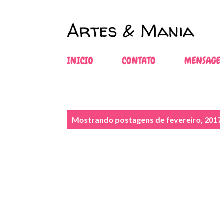
Artes & Mania
INICIO
CONTATO
MENSAGE
P
Mostrando postagens de fevereiro, 201
o
s
t
a
g