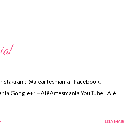
ia!
 Instagram: @aleartesmania Facebook:
ia Google+: +AlêArtesmania YouTube: Alê
O
LEIA MAIS