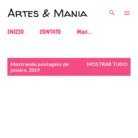
Pular para o conteúdo principal
Artes & Mania
INICIO
CONTATO
Mais…
P
Mostrando postagens de
MOSTRAR TUDO
o
janeiro, 2019
s
t
a
g
e
n
s