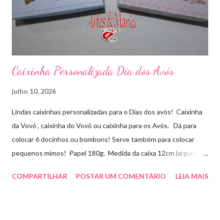
Caixinha Personalizada Dia dos Avós
julho 10, 2026
Lindas caixinhas personalizadas para o Dias dos avós! Caixinha
da Vovó , caixinha do Vovô ou caixinha para os Avós. Dá para
colocar 6 docinhos ou bombons! Serve também para colocar
pequenos mimos! Papel 180g. Medida da caixa 12cm largura x
8cm altura x 3 cm profundidade. Para orçamentos e pedidos
COMPARTILHAR
POSTAR UM COMENTÁRIO
LEIA MAIS
entre em contato whatsapp . pelo e-mail :
artesmania1@hotmail.com