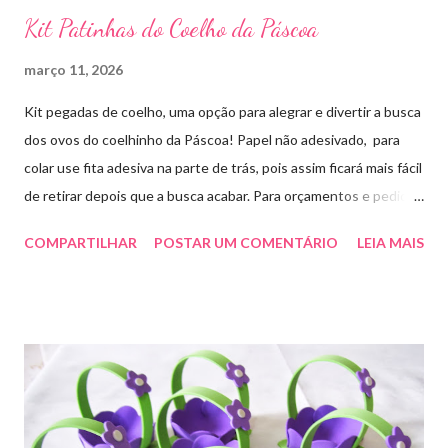
Kit Patinhas do Coelho da Páscoa
março 11, 2026
Kit pegadas de coelho, uma opção para alegrar e divertir a busca
dos ovos do coelhinho da Páscoa! Papel não adesivado, para
colar use fita adesiva na parte de trás, pois assim ficará mais fácil
de retirar depois que a busca acabar. Para orçamentos e pedidos
me chama aqui. Quem quiser fazer em casa clique aqui no link
COMPARTILHAR
POSTAR UM COMENTÁRIO
LEIA MAIS
para baixar o arquivo que fiz para vocês! E peço que
compartilhem o link da minha página para ajudar que assim
poderei deixar mais arquivos grátis. :)