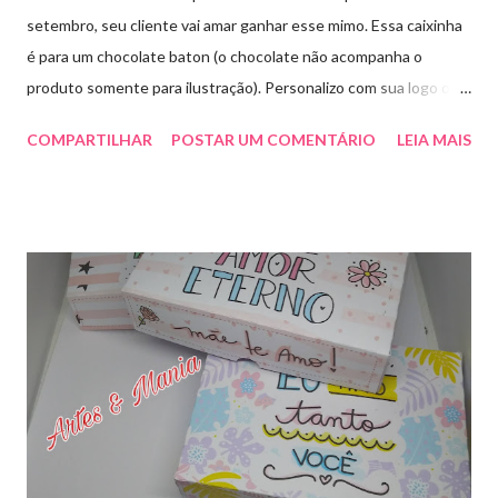
setembro, seu cliente vai amar ganhar esse mimo. Essa caixinha
é para um chocolate baton (o chocolate não acompanha o
produto somente para ilustração). Personalizo com sua logo ou
marca. Aproveite essa novidade e faça seu pedido! Para pedidos
COMPARTILHAR
POSTAR UM COMENTÁRIO
LEIA MAIS
e orçamentos entre em contato whatsapp ou envie e-mail para
artesmania1@hotmail.com