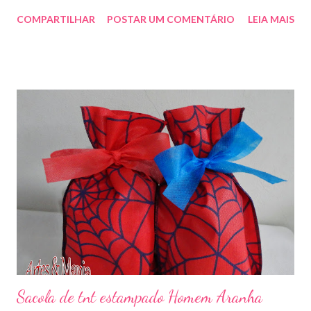
qualquer cor sob encomenda! Aproveite essa novidade para
COMPARTILHAR
POSTAR UM COMENTÁRIO
LEIA MAIS
enfeitar sua festa!!! artesmania1@hotmail.com
Sacola de tnt estampado Homem Aranha