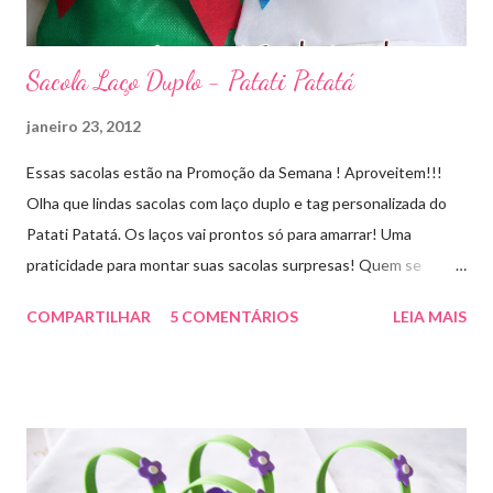
Sacola Laço Duplo - Patati Patatá
janeiro 23, 2012
Essas sacolas estão na Promoção da Semana ! Aproveitem!!!
Olha que lindas sacolas com laço duplo e tag personalizada do
Patati Patatá. Os laços vai prontos só para amarrar! Uma
praticidade para montar suas sacolas surpresas! Quem se
interessar só pelos laços faço também! Faço outros temas sob
COMPARTILHAR
5 COMENTÁRIOS
LEIA MAIS
encomenda! Aproveite essa novidade e faça seu pedido!
artesmania1@hotmail.com