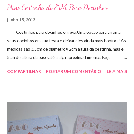
Mini Cestinha de EVA Para Docinhos
junho 15, 2013
Cestinhas para docinhos em eva.Uma opção para arrumar
seus docinhos em sua festa e deixar eles ainda mais bonitos! As
medidas são 3,5cm de diâmetroX 2cm altura da cestinha, mas é
5cm de altura da base até a alça aproximadamente. Faço
qualquer cor sob encomenda! Aproveite essa novidade para
COMPARTILHAR
POSTAR UM COMENTÁRIO
LEIA MAIS
enfeitar sua festa!!! artesmania1@hotmail.com