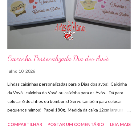
Caixinha Personalizada Dia dos Avós
julho 10, 2026
Lindas caixinhas personalizadas para o Dias dos avós! Caixinha
da Vovó , caixinha do Vovô ou caixinha para os Avós. Dá para
colocar 6 docinhos ou bombons! Serve também para colocar
pequenos mimos! Papel 180g. Medida da caixa 12cm largura x
8cm altura x 3 cm profundidade. Para orçamentos e pedidos
COMPARTILHAR
POSTAR UM COMENTÁRIO
LEIA MAIS
entre em contato whatsapp . pelo e-mail :
artesmania1@hotmail.com