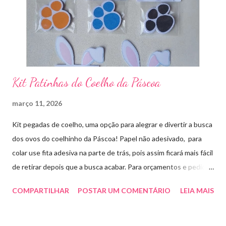
Kit Patinhas do Coelho da Páscoa
março 11, 2026
Kit pegadas de coelho, uma opção para alegrar e divertir a busca
dos ovos do coelhinho da Páscoa! Papel não adesivado, para
colar use fita adesiva na parte de trás, pois assim ficará mais fácil
de retirar depois que a busca acabar. Para orçamentos e pedidos
me chama aqui. Quem quiser fazer em casa clique aqui no link
COMPARTILHAR
POSTAR UM COMENTÁRIO
LEIA MAIS
para baixar o arquivo que fiz para vocês! E peço que
compartilhem o link da minha página para ajudar que assim
poderei deixar mais arquivos grátis. :)