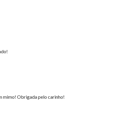
ndo!
um mimo! Obrigada pelo carinho!