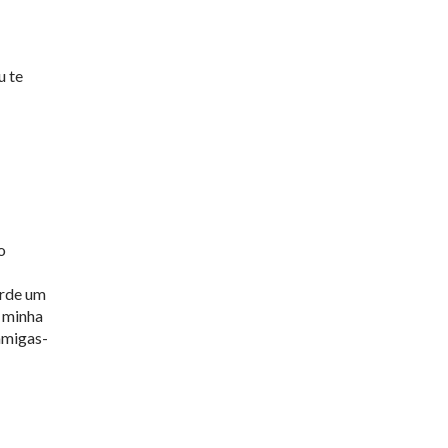
u te
o
erde um
a minha
amigas-