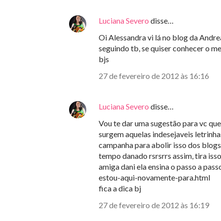
Luciana Severo
disse…
Oi Alessandra vi lá no blog da Andrea
seguindo tb, se quiser conhecer o m
bjs
27 de fevereiro de 2012 às 16:16
Luciana Severo
disse…
Vou te dar uma sugestão para vc qu
surgem aquelas indesejaveis letrinh
campanha para abolir isso dos blogs,
tempo danado rsrsrrs assim, tira iss
amiga dani ela ensina o passo a pas
estou-aqui-novamente-para.html
fica a dica bj
27 de fevereiro de 2012 às 16:19