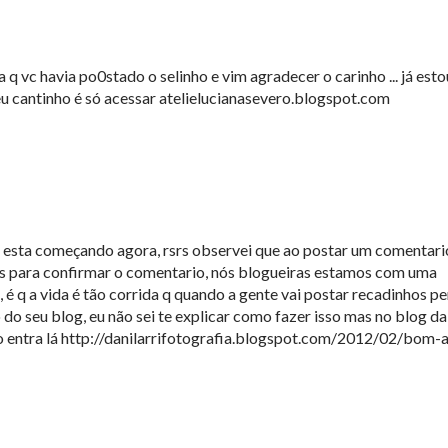
 q vc havia po0stado o selinho e vim agradecer o carinho ... já esto
eu cantinho é só acessar atelielucianasevero.blogspot.com
e esta começando agora, rsrs observei que ao postar um comentari
as para confirmar o comentario, nós blogueiras estamos com uma
 é q a vida é tão corrida q quando a gente vai postar recadinhos p
o do seu blog, eu não sei te explicar como fazer isso mas no blog d
so entra lá http://danilarrifotografia.blogspot.com/2012/02/bom-