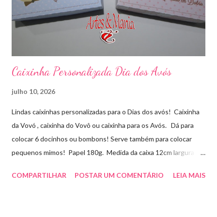
Caixinha Personalizada Dia dos Avós
julho 10, 2026
Lindas caixinhas personalizadas para o Dias dos avós! Caixinha
da Vovó , caixinha do Vovô ou caixinha para os Avós. Dá para
colocar 6 docinhos ou bombons! Serve também para colocar
pequenos mimos! Papel 180g. Medida da caixa 12cm largura x
8cm altura x 3 cm profundidade. Para orçamentos e pedidos
COMPARTILHAR
POSTAR UM COMENTÁRIO
LEIA MAIS
entre em contato whatsapp . pelo e-mail :
artesmania1@hotmail.com