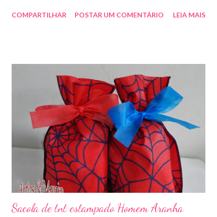
qualquer cor sob encomenda! Aproveite essa novidade para
COMPARTILHAR
POSTAR UM COMENTÁRIO
LEIA MAIS
enfeitar sua festa!!! artesmania1@hotmail.com
Sacola de tnt estampado Homem Aranha