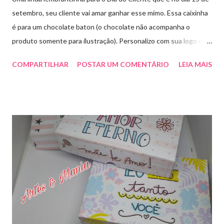
setembro, seu cliente vai amar ganhar esse mimo. Essa caixinha
é para um chocolate baton (o chocolate não acompanha o
produto somente para ilustração). Personalizo com sua logo ou
marca. Aproveite essa novidade e faça seu pedido! Para pedidos
COMPARTILHAR
POSTAR UM COMENTÁRIO
LEIA MAIS
e orçamentos entre em contato whatsapp ou envie e-mail para
artesmania1@hotmail.com