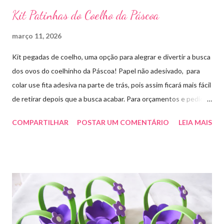
Kit Patinhas do Coelho da Páscoa
março 11, 2026
Kit pegadas de coelho, uma opção para alegrar e divertir a busca
dos ovos do coelhinho da Páscoa! Papel não adesivado, para
colar use fita adesiva na parte de trás, pois assim ficará mais fácil
de retirar depois que a busca acabar. Para orçamentos e pedidos
me chama aqui. Quem quiser fazer em casa clique aqui no link
COMPARTILHAR
POSTAR UM COMENTÁRIO
LEIA MAIS
para baixar o arquivo que fiz para vocês! E peço que
compartilhem o link da minha página para ajudar que assim
poderei deixar mais arquivos grátis. :)