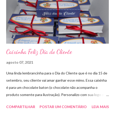
Caixinha Feliz Dia do Cliente
agosto 07, 2021
Uma linda lembrancinha para o Dia do Cliente que é no dia 15 de
setembro, seu cliente vai amar ganhar esse mimo. Essa caixinha
é para um chocolate baton (o chocolate não acompanha o
produto somente para ilustração). Personalizo com sua logo ou
marca. Aproveite essa novidade e faça seu pedido! Para pedidos
COMPARTILHAR
POSTAR UM COMENTÁRIO
LEIA MAIS
e orçamentos entre em contato whatsapp ou envie e-mail para