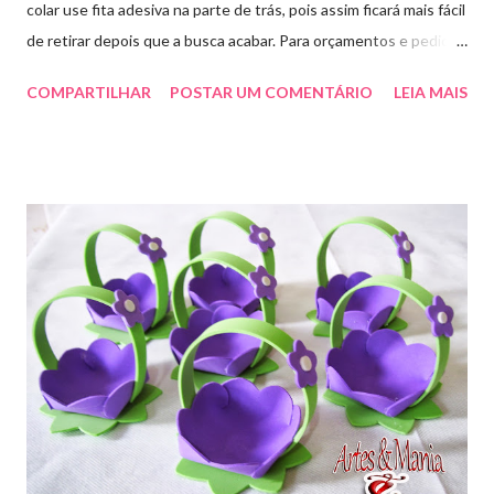
colar use fita adesiva na parte de trás, pois assim ficará mais fácil
de retirar depois que a busca acabar. Para orçamentos e pedidos
me chama aqui. Quem quiser fazer em casa clique aqui no link
COMPARTILHAR
POSTAR UM COMENTÁRIO
LEIA MAIS
para baixar o arquivo que fiz para vocês! E peço que
compartilhem o link da minha página para ajudar que assim
poderei deixar mais arquivos grátis. :)