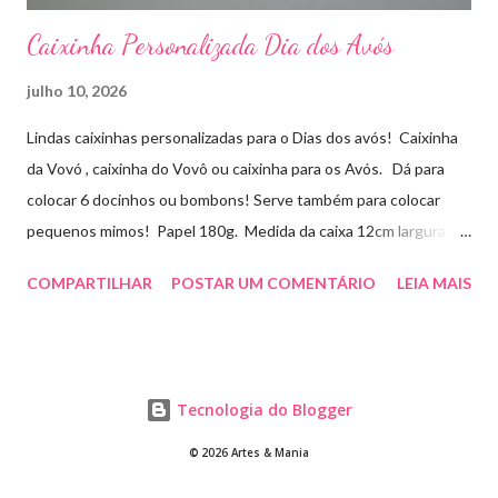
Caixinha Personalizada Dia dos Avós
julho 10, 2026
Lindas caixinhas personalizadas para o Dias dos avós! Caixinha
da Vovó , caixinha do Vovô ou caixinha para os Avós. Dá para
colocar 6 docinhos ou bombons! Serve também para colocar
pequenos mimos! Papel 180g. Medida da caixa 12cm largura x
8cm altura x 3 cm profundidade. Para orçamentos e pedidos
COMPARTILHAR
POSTAR UM COMENTÁRIO
LEIA MAIS
entre em contato whatsapp . pelo e-mail :
artesmania1@hotmail.com
Tecnologia do Blogger
© 2026 Artes & Mania