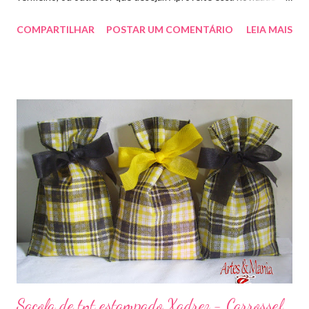
faça sua encomenda! artesmania1@hotmail.com
COMPARTILHAR
POSTAR UM COMENTÁRIO
LEIA MAIS
Sacola de tnt estampado Xadrez - Carrossel