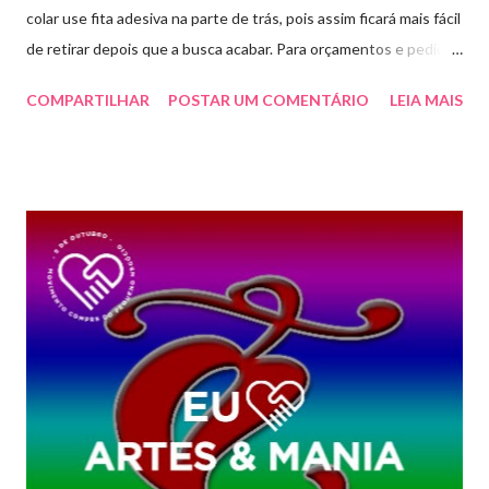
colar use fita adesiva na parte de trás, pois assim ficará mais fácil
de retirar depois que a busca acabar. Para orçamentos e pedidos
me chama aqui. Quem quiser fazer em casa clique aqui no link
COMPARTILHAR
POSTAR UM COMENTÁRIO
LEIA MAIS
para baixar o arquivo que fiz para vocês! E peço que
compartilhem o link da minha página para ajudar que assim
poderei deixar mais arquivos grátis. :)