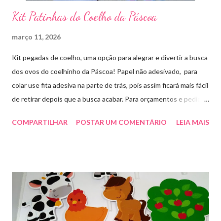
Kit Patinhas do Coelho da Páscoa
março 11, 2026
Kit pegadas de coelho, uma opção para alegrar e divertir a busca
dos ovos do coelhinho da Páscoa! Papel não adesivado, para
colar use fita adesiva na parte de trás, pois assim ficará mais fácil
de retirar depois que a busca acabar. Para orçamentos e pedidos
me chama aqui. Quem quiser fazer em casa clique aqui no link
COMPARTILHAR
POSTAR UM COMENTÁRIO
LEIA MAIS
para baixar o arquivo que fiz para vocês! E peço que
compartilhem o link da minha página para ajudar que assim
poderei deixar mais arquivos grátis. :)