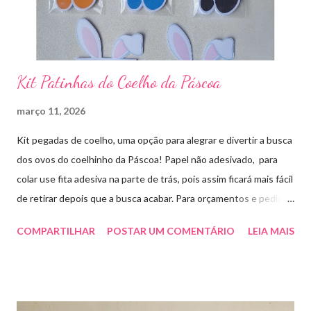
Kit Patinhas do Coelho da Páscoa
março 11, 2026
Kit pegadas de coelho, uma opção para alegrar e divertir a busca
dos ovos do coelhinho da Páscoa! Papel não adesivado, para
colar use fita adesiva na parte de trás, pois assim ficará mais fácil
de retirar depois que a busca acabar. Para orçamentos e pedidos
me chama aqui. Quem quiser fazer em casa clique aqui no link
COMPARTILHAR
POSTAR UM COMENTÁRIO
LEIA MAIS
para baixar o arquivo que fiz para vocês! E peço que
compartilhem o link da minha página para ajudar que assim
poderei deixar mais arquivos grátis. :)