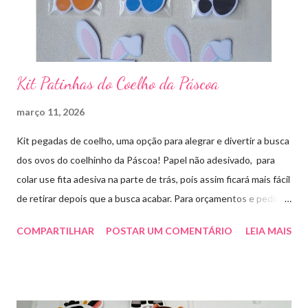
Kit Patinhas do Coelho da Páscoa
março 11, 2026
Kit pegadas de coelho, uma opção para alegrar e divertir a busca
dos ovos do coelhinho da Páscoa! Papel não adesivado, para
colar use fita adesiva na parte de trás, pois assim ficará mais fácil
de retirar depois que a busca acabar. Para orçamentos e pedidos
me chama aqui. Quem quiser fazer em casa clique aqui no link
COMPARTILHAR
POSTAR UM COMENTÁRIO
LEIA MAIS
para baixar o arquivo que fiz para vocês! E peço que
compartilhem o link da minha página para ajudar que assim
poderei deixar mais arquivos grátis. :)