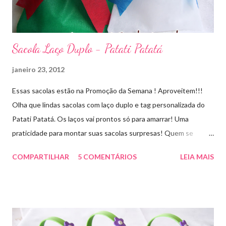
Sacola Laço Duplo - Patati Patatá
janeiro 23, 2012
Essas sacolas estão na Promoção da Semana ! Aproveitem!!!
Olha que lindas sacolas com laço duplo e tag personalizada do
Patati Patatá. Os laços vai prontos só para amarrar! Uma
praticidade para montar suas sacolas surpresas! Quem se
interessar só pelos laços faço também! Faço outros temas sob
COMPARTILHAR
5 COMENTÁRIOS
LEIA MAIS
encomenda! Aproveite essa novidade e faça seu pedido!
artesmania1@hotmail.com