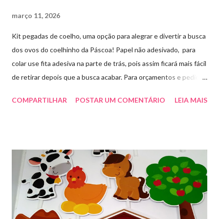
março 11, 2026
Kit pegadas de coelho, uma opção para alegrar e divertir a busca
dos ovos do coelhinho da Páscoa! Papel não adesivado, para
colar use fita adesiva na parte de trás, pois assim ficará mais fácil
de retirar depois que a busca acabar. Para orçamentos e pedidos
me chama aqui. Quem quiser fazer em casa clique aqui no link
COMPARTILHAR
POSTAR UM COMENTÁRIO
LEIA MAIS
para baixar o arquivo que fiz para vocês! E peço que
compartilhem o link da minha página para ajudar que assim
poderei deixar mais arquivos grátis. :)