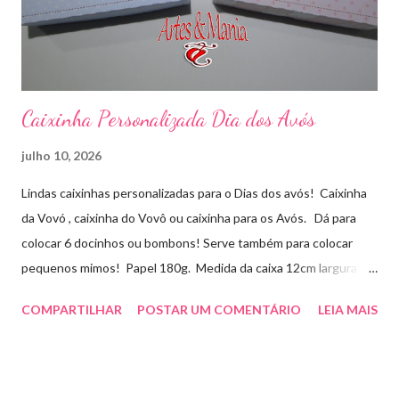
Caixinha Personalizada Dia dos Avós
julho 10, 2026
Lindas caixinhas personalizadas para o Dias dos avós! Caixinha
da Vovó , caixinha do Vovô ou caixinha para os Avós. Dá para
colocar 6 docinhos ou bombons! Serve também para colocar
pequenos mimos! Papel 180g. Medida da caixa 12cm largura x
8cm altura x 3 cm profundidade. Para orçamentos e pedidos
COMPARTILHAR
POSTAR UM COMENTÁRIO
LEIA MAIS
entre em contato whatsapp . pelo e-mail :
artesmania1@hotmail.com