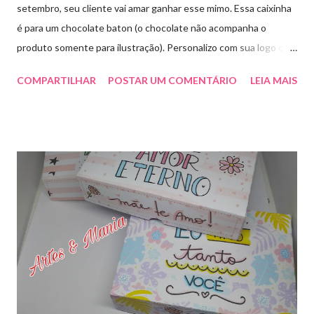
setembro, seu cliente vai amar ganhar esse mimo. Essa caixinha
é para um chocolate baton (o chocolate não acompanha o
produto somente para ilustração). Personalizo com sua logo ou
marca. Aproveite essa novidade e faça seu pedido! Para pedidos
COMPARTILHAR
POSTAR UM COMENTÁRIO
LEIA MAIS
e orçamentos entre em contato whatsapp ou envie e-mail para
artesmania1@hotmail.com