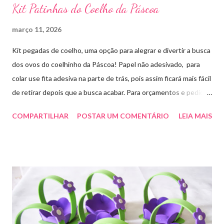
Kit Patinhas do Coelho da Páscoa
março 11, 2026
Kit pegadas de coelho, uma opção para alegrar e divertir a busca
dos ovos do coelhinho da Páscoa! Papel não adesivado, para
colar use fita adesiva na parte de trás, pois assim ficará mais fácil
de retirar depois que a busca acabar. Para orçamentos e pedidos
me chama aqui. Quem quiser fazer em casa clique aqui no link
COMPARTILHAR
POSTAR UM COMENTÁRIO
LEIA MAIS
para baixar o arquivo que fiz para vocês! E peço que
compartilhem o link da minha página para ajudar que assim
poderei deixar mais arquivos grátis. :)