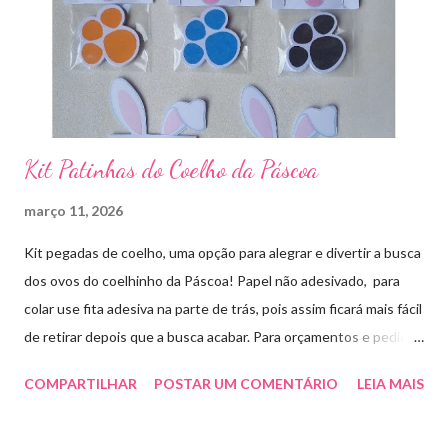
Kit Patinhas do Coelho da Páscoa
março 11, 2026
Kit pegadas de coelho, uma opção para alegrar e divertir a busca
dos ovos do coelhinho da Páscoa! Papel não adesivado, para
colar use fita adesiva na parte de trás, pois assim ficará mais fácil
de retirar depois que a busca acabar. Para orçamentos e pedidos
me chama aqui. Quem quiser fazer em casa clique aqui no link
COMPARTILHAR
POSTAR UM COMENTÁRIO
LEIA MAIS
para baixar o arquivo que fiz para vocês! E peço que
compartilhem o link da minha página para ajudar que assim