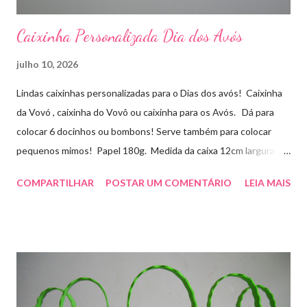
Caixinha Personalizada Dia dos Avós
julho 10, 2026
Lindas caixinhas personalizadas para o Dias dos avós! Caixinha
da Vovó , caixinha do Vovô ou caixinha para os Avós. Dá para
colocar 6 docinhos ou bombons! Serve também para colocar
pequenos mimos! Papel 180g. Medida da caixa 12cm largura x
8cm altura x 3 cm profundidade. Para orçamentos e pedidos
COMPARTILHAR
POSTAR UM COMENTÁRIO
LEIA MAIS
entre em contato whatsapp . pelo e-mail :
artesmania1@hotmail.com