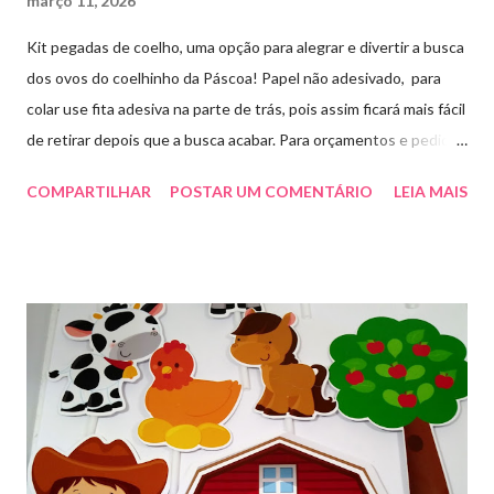
março 11, 2026
Kit pegadas de coelho, uma opção para alegrar e divertir a busca
dos ovos do coelhinho da Páscoa! Papel não adesivado, para
colar use fita adesiva na parte de trás, pois assim ficará mais fácil
de retirar depois que a busca acabar. Para orçamentos e pedidos
me chama aqui. Quem quiser fazer em casa clique aqui no link
COMPARTILHAR
POSTAR UM COMENTÁRIO
LEIA MAIS
para baixar o arquivo que fiz para vocês! E peço que
compartilhem o link da minha página para ajudar que assim
poderei deixar mais arquivos grátis. :)